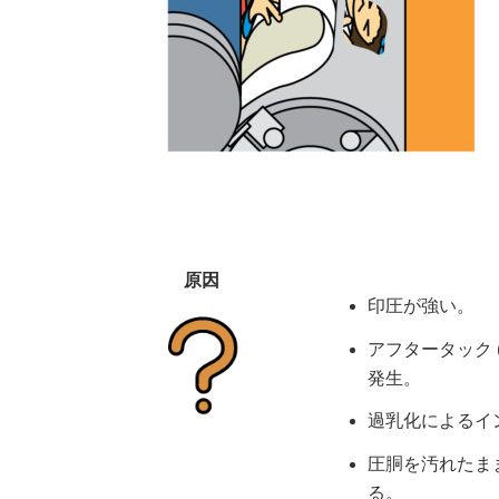
原因
印圧が強い。
アフタータック 
発生。
過乳化によるイ
圧胴を汚れたま
る。