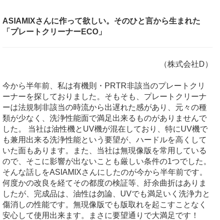
ASIAMIXさんに作って欲しい。そのひと言から生まれた
「プレートクリーナーECO」
（株式会社D）
今から半年前、私は有機則・PRTR非該当のプレートクリ
ーナーを探しておりました。そもそも、プレートクリーナ
ーは法規制非該当の時流から出遅れた感があり、元々の種
類が少なく、洗浄性能面で満足出来るものがありませんで
した。 当社は油性機とUV機が混在しており、特にUV機で
も兼用出来る洗浄性能という要望が、ハードルを高くして
いた面もあります。また、当社は無現像版を常用している
ので、そこに影響が出ないことも厳しい条件の1つでした。
そんな話しをASIAMIXさんにしたのが今から半年前です。
何度かの改良を経てその都度の検証等、紆余曲折はありま
したが、完成品は、油性は勿論、UVでも満足いく洗浄力と
傷消しの性能です。無現像版でも版取れを起こすことなく
安心して使用出来ます。まさに要望通りで大満足です！