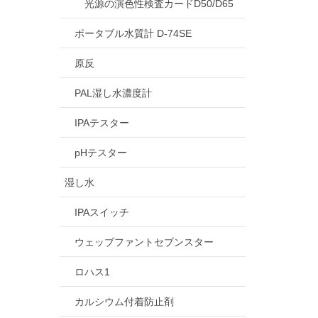
光源の演色性検査カードD50/D65
ポータブル水質計 D-74SE
原反
PAL湿し水濃度計
IPAテスター
pHテスター
湿し水
IPAスイッチ
ウェッブファントセブンスター
ロハス1
カルシウム付着防止剤