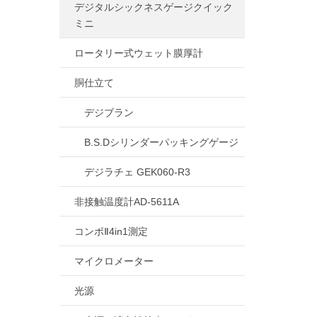
デジタルシックネスゲージクイック
ミニ
ロータリー式ウェット膜厚計
胴仕立て
デジブラン
B.S.Dシリンダーパッキングゲージ
デジラチェ GEK060-R3
非接触温度計AD-5611A
コンボⅡ4in1測定
マイクロメーター
光源